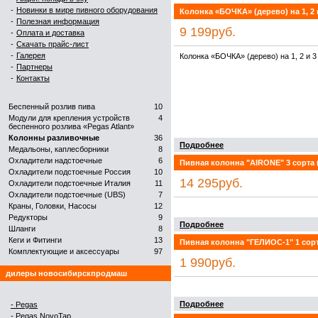
-
Новинки в мире пивного оборудования
Колонка «БОЧКА» (дерево) на 1, 2 
-
Полезная информация
9 199руб.
-
Оплата и доставка
-
Скачать прайс-лист
-
Галерея
Колонка «БОЧКА» (дерево) на 1, 2 и 3
-
Партнеры
-
Контакты
Беспенный розлив пива
10
Модули для крепления устройств
4
беспенного розлива «Pegas Atlant»
Колонны разливочные
36
Подробнее
Медальоны, каплесборники
8
Охладители надстоечные
6
Пивная колонна "AIRONE" 3 сорта 
Охладители подстоечные Россия
10
14 295руб.
Охладители подстоечные Италия
11
Охладители подстоечные (UBS)
7
Краны, Головки, Насосы
12
Редукторы
9
Подробнее
Шланги
8
Кеги и Фитинги
13
Пивная колонна "ГЕЛИОС-1" 1 сорт
Комплектующие и аксеcсуары
97
1 990руб.
дилеры новосибирскпродмаш
Подробнее
- Pegas
- Pegas NovoTap