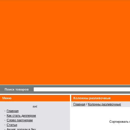
Поиск товаров
Меню
Колонны разливочные
Главная
/
Колонны разливочные
п»ї
-
Главная
-
Как стать диллером
-
Слово партнерам
Сортировать 
-
Статьи
-
Акция: попади в 9ку