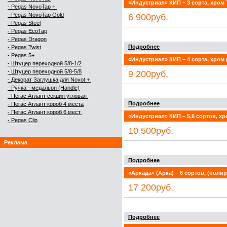
«Индустриал» КИП – 3 сорта, хром 
- Pegas NovoTap +
- Pegas NovoTap Gold
6 900руб.
-
Pegas Steel
- Pegas EcoTap
- Pegas Dragon
Подробнее
- Pegas Twist
- Pegas 5+
«Индустриал» КИП – 4 сорта, хром 
- Штуцер переходной 5/8-1/2
- Штуцер переходной 5/8-5/8
9 200руб.
- Декорат Заглушка для Novot +
- Ручка - медальон (Handle)
- Пегас Атлант секция угловая
Подробнее
- Пегас Атлант короб 4 места
- Пегас Атлант короб 6 мест
«Индустриал» КИП – 5,6 сортов, хр
- Pegas Clip
10 500руб.
Реклама
Подробнее
«Аркада» (Арка) – 6 сортов, (полир
17 200руб.
Подробнее