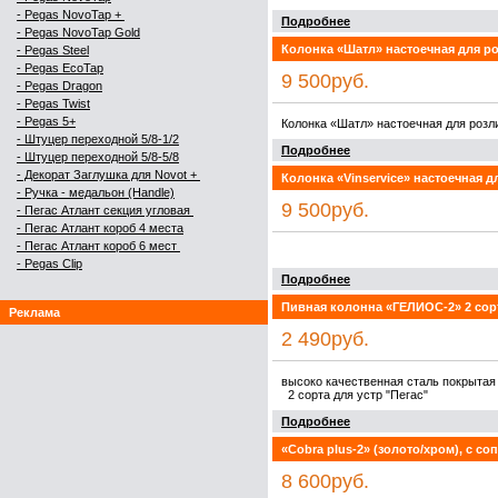
- Pegas NovoTap +
Подробнее
- Pegas NovoTap Gold
Колонка «Шатл» настоечная для р
-
Pegas Steel
- Pegas EcoTap
9 500руб.
- Pegas Dragon
- Pegas Twist
- Pegas 5+
Колонка «Шатл» настоечная для роз
- Штуцер переходной 5/8-1/2
Подробнее
- Штуцер переходной 5/8-5/8
- Декорат Заглушка для Novot +
Колонка «Vinserviсe» настоечная 
- Ручка - медальон (Handle)
9 500руб.
- Пегас Атлант секция угловая
- Пегас Атлант короб 4 места
- Пегас Атлант короб 6 мест
- Pegas Clip
Подробнее
Пивная колонна «ГЕЛИОС-2» 2 сорт
Реклама
2 490руб.
высоко качественная сталь покрыта
2 сорта для устр "Пегас"
Подробнее
«Cobra plus-2» (золото/хром), с с
8 600руб.