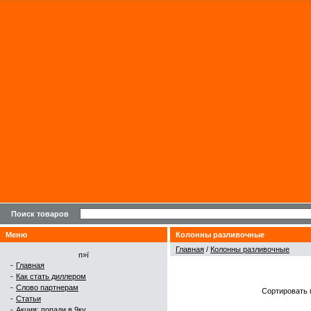
Поиск товаров
Меню
Колонны разливочные
Главная
/
Колонны разливочные
п»ї
-
Главная
-
Как стать диллером
-
Слово партнерам
Сортировать 
-
Статьи
-
Акция: попади в 9ку