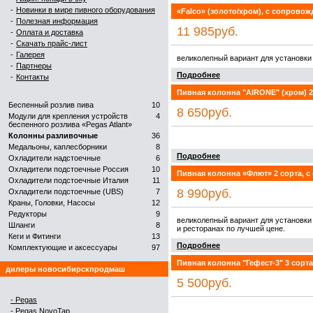
-
Новинки в мире пивного оборудования
«Falco» (золото/хром), с сопровож
-
Полезная информация
11 985руб.
-
Оплата и доставка
-
Скачать прайс-лист
-
Галерея
великолепный вариант для установки 
-
Партнеры
Подробнее
-
Контакты
Пивная колонна "AIRONE" (хром) 2
Беспенный розлив пива
10
8 650руб.
Модули для крепления устройств
4
беспенного розлива «Pegas Atlant»
Колонны разливочные
36
Медальоны, каплесборники
8
Подробнее
Охладители надстоечные
6
Охладители подстоечные Россия
10
Пивная колонна «Флют» 2 сорта, с
Охладители подстоечные Италия
11
8 990руб.
Охладители подстоечные (UBS)
7
Краны, Головки, Насосы
12
Редукторы
9
великолепный вариант для установки
Шланги
8
и ресторанах по лучшей цене.
Кеги и Фитинги
13
Подробнее
Комплектующие и аксеcсуары
97
Пивная колонна "Гефест-3" 3 сорта
дилеры новосибирскпродмаш
5 500руб.
- Pegas
- Pegas NovoTap