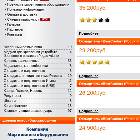
-
Новинки в мире пивного оборудования
35 200руб.
-
Полезная информация
-
Оплата и доставка
-
Скачать прайс-лист
-
Галерея
-
Партнеры
Подробнее
-
Контакты
Охладитель «BeerCooler» (Россия) 8
Беспенный розлив пива
10
28 200руб.
Модули для крепления устройств
4
беспенного розлива «Pegas Atlant»
Колонны разливочные
36
Медальоны, каплесборники
8
Охладители надстоечные
6
Охладители подстоечные Россия
10
Подробнее
Охладители подстоечные Италия
11
Охладитель «BeerCooler» (Россия) 6
Охладители подстоечные (UBS)
7
Краны, Головки, Насосы
12
26 200руб.
Редукторы
9
Шланги
8
Кеги и Фитинги
13
Комплектующие и аксеcсуары
97
Подробнее
Охладитель «BeerCooler» (Россия) 6
дилеры новосибирскпродмаш
24 900руб.