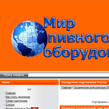
Поиск товаров
Меню
Охладители подстоечные Россия
Главная
/
Охладители подстоечные Р
п»ї
-
Главная
-
Как стать диллером
-
Слово партнерам
Сортировать 
-
Статьи
Кегератор (холодильный ларь для 
-
Акция: попади в 9ку