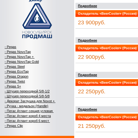
Подробнее
Охладитель «BeerCooler» (Россия) 4
23 900руб.
Подробнее
- Pegas
Охладитель «BeerCooler» (Россия) 3
- Pegas NovoTap
22 900руб.
- Pegas NovoTap +
- Pegas NovoTap Gold
-
Pegas Steel
- Pegas EcoTap
Подробнее
- Pegas Dragon
- Pegas Twist
Охладитель «BeerCooler» (Россия) 3
- Pegas 5+
22 250руб.
- Штуцер переходной 5/8-1/2
- Штуцер переходной 5/8-5/8
- Декорат Заглушка для Novot +
- Ручка - медальон (Handle)
Подробнее
- Пегас Атлант секция угловая
- Пегас Атлант короб 4 места
Охладитель «BeerCooler» (Россия) 2
- Пегас Атлант короб 6 мест
21 250руб.
- Pegas Clip