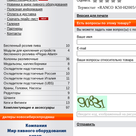
Оценить:
-
Новинки в мире пивного оборудования
Термостат
«
RANCO
K
50-
H
2005
-
Полезная информация
-
Оплата и доставка
Версия для печати
-
Скачать прайс-лист
Есть вопросы по этому товару?
-
Галерея
-
Партнеры
Вы можете задать нам вопрос(ы) с
-
Контакты
Ваше имя
Беспенный розлив пива
10
E-mail
Модули для крепления устройств
4
беспенного розлива «Pegas Atlant»
Колонны разливочные
36
Ваши вопросы относительно товара
Медальоны, каплесборники
8
Охладители надстоечные
6
Охладители подстоечные Россия
10
Охладители подстоечные Италия
11
Охладители подстоечные (UBS)
7
Краны, Головки, Насосы
12
Редукторы
9
Шланги
8
Кеги и Фитинги
13
Комплектующие и аксеcсуары
97
дилеры новосибирскпродмаш
Отправить