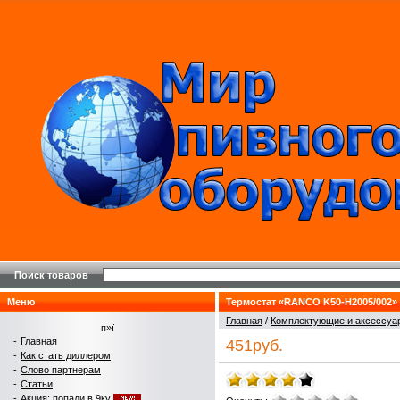
Поиск товаров
Меню
Термостат «RANCO K50-H2005/002»
Главная
/
Комплектующие и аксеcсуа
п»ї
-
Главная
451руб.
-
Как стать диллером
-
Слово партнерам
-
Статьи
-
Акция: попади в 9ку