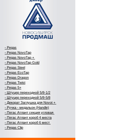
- Pegas
- Pegas NovoTap
- Pegas NovoTap +
- Pegas NovoTap Gold
-
Pegas Steel
- Pegas EcoTap
- Pegas Dragon
- Pegas Twist
- Pegas 5+
- Штуцер переходной 5/8-1/2
- Штуцер переходной 5/8-5/8
- Декорат Заглушка для Novot +
- Ручка - медальон (Handle)
- Пегас Атлант секция угловая
- Пегас Атлант короб 4 места
- Пегас Атлант короб 6 мест
- Pegas Clip