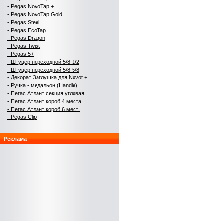
- Pegas NovoTap +
- Pegas NovoTap Gold
-
Pegas Steel
- Pegas EcoTap
- Pegas Dragon
- Pegas Twist
- Pegas 5+
- Штуцер переходной 5/8-1/2
- Штуцер переходной 5/8-5/8
- Декорат Заглушка для Novot +
- Ручка - медальон (Handle)
- Пегас Атлант секция угловая
- Пегас Атлант короб 4 места
- Пегас Атлант короб 6 мест
- Pegas Clip
Реклама