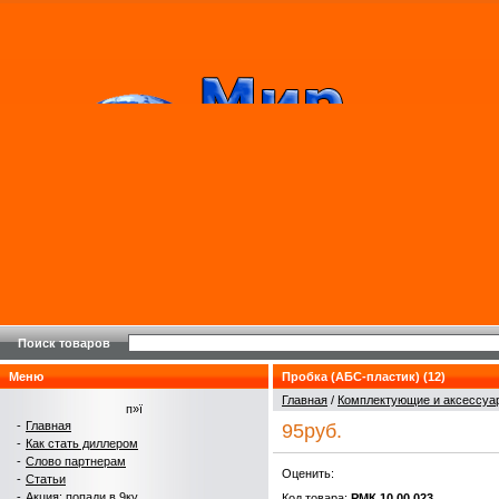
Поиск товаров
Меню
Пробка (АБС-пластик) (12)
Главная
/
Комплектующие и аксеcсуа
п»ї
-
Главная
95руб.
-
Как стать диллером
-
Слово партнерам
Оценить:
-
Статьи
-
Акция: попади в 9ку
Код товара:
РМК.10.00.023