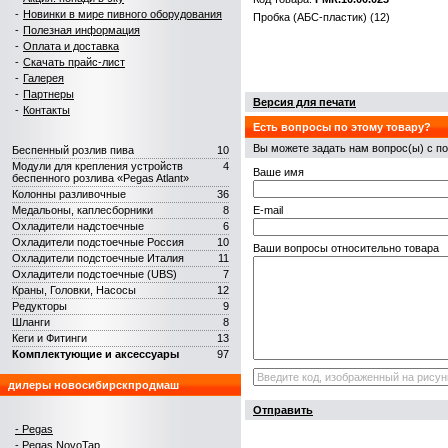
-
Новинки в мире пивного оборудования
Пробка (АБС-пластик) (12)
-
Полезная информация
-
Оплата и доставка
-
Скачать прайс-лист
-
Галерея
-
Партнеры
Версия для печати
-
Контакты
Есть вопросы по этому товару?
Вы можете задать нам вопрос(ы) с
Беспенный розлив пива
10
Модули для крепления устройств
4
Ваше имя
беспенного розлива «Pegas Atlant»
Колонны разливочные
36
Медальоны, каплесборники
8
E-mail
Охладители надстоечные
6
Охладители подстоечные Россия
10
Ваши вопросы относительно товара
Охладители подстоечные Италия
11
Охладители подстоечные (UBS)
7
Краны, Головки, Насосы
12
Редукторы
9
Шланги
8
Кеги и Фитинги
13
Комплектующие и аксеcсуары
97
дилеры новосибирскпродмаш
Отправить
- Pegas
- Pegas NovoTap