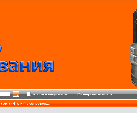
искать в найденном
Расширенный поиск
 сорта (Италия) с сопровожд.