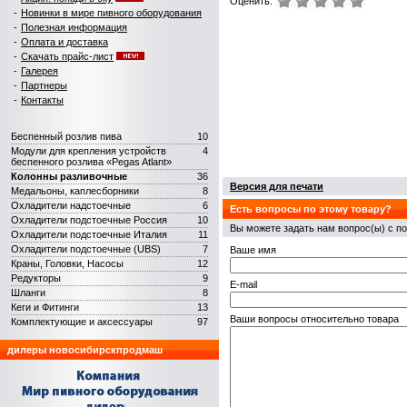
Оценить:
-
Новинки в мире пивного оборудования
-
Полезная информация
-
Оплата и доставка
-
Скачать прайс-лист
-
Галерея
-
Партнеры
-
Контакты
Беспенный розлив пива
10
Модули для крепления устройств
4
беспенного розлива «Pegas Atlant»
Колонны разливочные
36
Версия для печати
Медальоны, каплесборники
8
Охладители надстоечные
6
Есть вопросы по этому товару?
Охладители подстоечные Россия
10
Вы можете задать нам вопрос(ы) с
Охладители подстоечные Италия
11
Охладители подстоечные (UBS)
7
Ваше имя
Краны, Головки, Насосы
12
Редукторы
9
E-mail
Шланги
8
Кеги и Фитинги
13
Ваши вопросы относительно товара
Комплектующие и аксеcсуары
97
дилеры новосибирскпродмаш