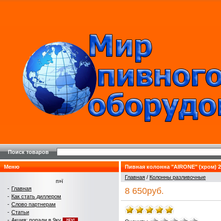
Поиск товаров
Меню
Пивная колонна "AIRONE" (хром) 2
Главная
/
Колонны разливочные
п»ї
-
Главная
8 650руб.
-
Как стать диллером
-
Слово партнерам
-
Статьи
-
Акция: попади в 9ку