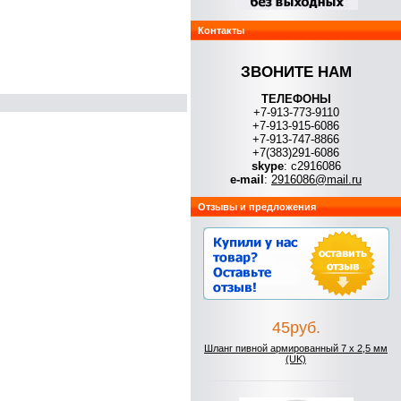
Контакты
ЗВОНИТЕ НАМ
ТЕЛЕФОНЫ
+7-913-773-9110
+7-913-915-6086
+7-913-747-8866
+7(383)291-6086
skype
: с2916086
e-mail
:
2916086@mail.ru
Отзывы и предложения
45руб.
Шланг пивной армированный 7 x 2,5 мм
(UK)