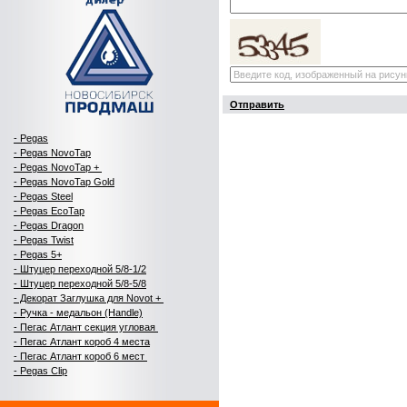
Отправить
- Pegas
- Pegas NovoTap
- Pegas NovoTap +
- Pegas NovoTap Gold
-
Pegas Steel
- Pegas EcoTap
- Pegas Dragon
- Pegas Twist
- Pegas 5+
- Штуцер переходной 5/8-1/2
- Штуцер переходной 5/8-5/8
- Декорат Заглушка для Novot +
- Ручка - медальон (Handle)
- Пегас Атлант секция угловая
- Пегас Атлант короб 4 места
- Пегас Атлант короб 6 мест
- Pegas Clip