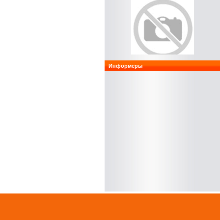
47руб.
Информеры
Шланг пивной гибкий "Walrap" 7 x 12 мм
(UK)
55руб.
Шланг пивной гибкий «Rehau» d 7 x 2,5
мм (Германия)